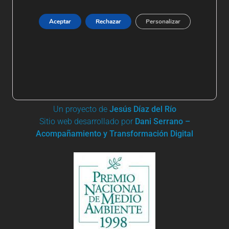
Aceptar
Rechazar
Personalizar
+ 34 91 861 03 95 | +34 685 744 919
Apartado de Correos nº 19
28680 San Martín de Valdeiglesias
aems@riosconvida.es
Un proyecto de
Jesús Díaz del Río
Sitio web desarrollado por
Dani Serrano –
Acompañamiento y Transformación Digital