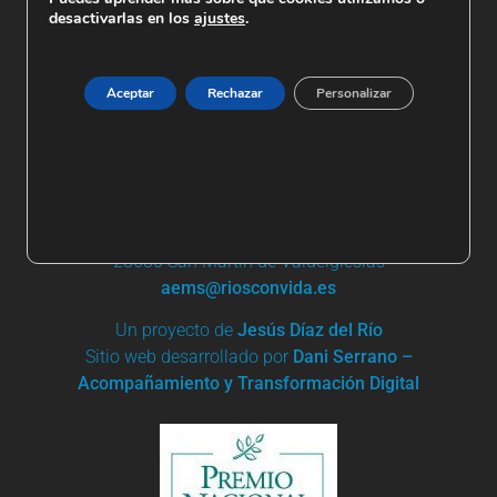
desactivarlas en los
ajustes
.
Aceptar
Rechazar
Personalizar
+ 34 91 861 03 95 | +34 685 744 919
Apartado de Correos nº 19
28680 San Martín de Valdeiglesias
aems@riosconvida.es
Un proyecto de
Jesús Díaz del Río
Sitio web desarrollado por
Dani Serrano –
Acompañamiento y Transformación Digital