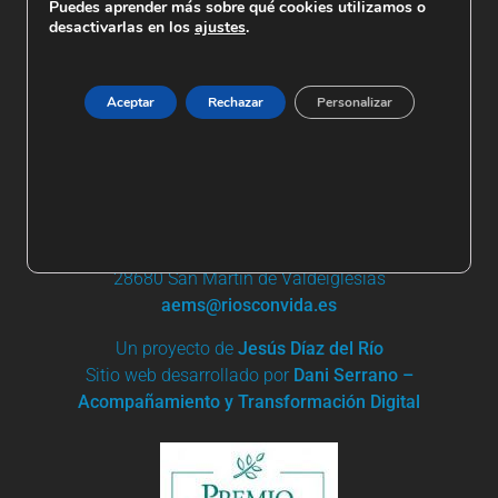
Puedes aprender más sobre qué cookies utilizamos o
desactivarlas en los
ajustes
.
Aceptar
Rechazar
Personalizar
+ 34 91 861 03 95 | +34 685 744 919
Apartado de Correos nº 19
28680 San Martín de Valdeiglesias
aems@riosconvida.es
Un proyecto de
Jesús Díaz del Río
Sitio web desarrollado por
Dani Serrano –
Acompañamiento y Transformación Digital