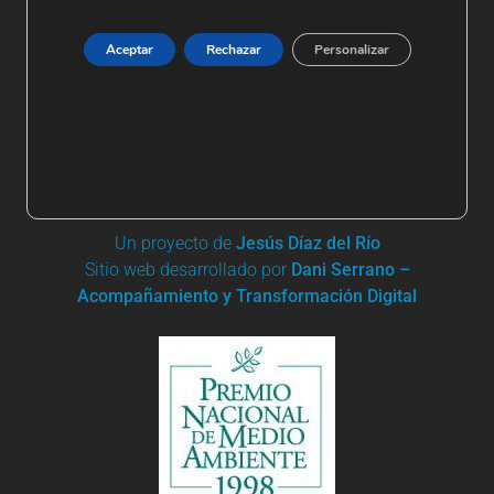
Aceptar
Rechazar
Personalizar
+ 34 91 861 03 95 | +34 685 744 919
Apartado de Correos nº 19
28680 San Martín de Valdeiglesias
aems@riosconvida.es
Un proyecto de
Jesús Díaz del Río
Sitio web desarrollado por
Dani Serrano –
Acompañamiento y Transformación Digital