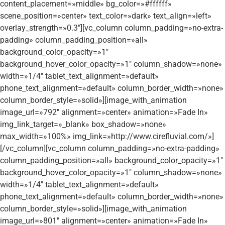
content_placement=»middle» bg_color=»#ffffff»
scene_position=»center» text_color=»dark» text_align=»left»
overlay_strength=»0.3″][vc_column column_padding=»no-extra-
padding» column_padding_position=»all»
background_color_opacity=»1″
background_hover_color_opacity=»1″ column_shadow=»none»
width=»1/4″ tablet_text_alignment=»default»
phone_text_alignment=»default» column_border_width=»none»
column_border_style=»solid»][image_with_animation
image_url=»792″ alignment=»center» animation=»Fade In»
img_link_target=»_blank» box_shadow=»none»
max_width=»100%» img_link=»http://www.cirefluvial.com/»]
[/vc_column][vc_column column_padding=»no-extra-padding»
column_padding_position=»all» background_color_opacity=»1″
background_hover_color_opacity=»1″ column_shadow=»none»
width=»1/4″ tablet_text_alignment=»default»
phone_text_alignment=»default» column_border_width=»none»
column_border_style=»solid»][image_with_animation
image_url=»801″ alignment=»center» animation=»Fade In»