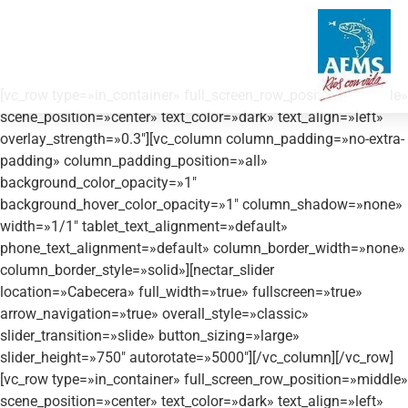
[vc_row type=»in_container» full_screen_row_position=»middle»
scene_position=»center» text_color=»dark» text_align=»left»
overlay_strength=»0.3″][vc_column column_padding=»no-extra-
padding» column_padding_position=»all»
background_color_opacity=»1″
background_hover_color_opacity=»1″ column_shadow=»none»
width=»1/1″ tablet_text_alignment=»default»
phone_text_alignment=»default» column_border_width=»none»
column_border_style=»solid»][nectar_slider
location=»Cabecera» full_width=»true» fullscreen=»true»
arrow_navigation=»true» overall_style=»classic»
slider_transition=»slide» button_sizing=»large»
slider_height=»750″ autorotate=»5000″][/vc_column][/vc_row]
[vc_row type=»in_container» full_screen_row_position=»middle»
scene_position=»center» text_color=»dark» text_align=»left»