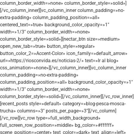
column_border_width=»none» column_border_style=»solid»]
[/vc_column_inner][vc_column_inner column_padding=»no-
extra-padding» column_padding_position=»all»
centered_text=»true» background_color_opacity=»1″
width=»1/3″ column_border_width=»none»
column_border_style=»solid»][nectar_btn size=»medium»
open_new_tab=»true» button_style=»regular»
button_color_2=»Accent-Color» icon_family=»default_arrow»
url=»https://riosconvida.es/noticias-2/» text=»Ir al blog»
css_animation=»none»][/vc_column_inner][vc_column_inner
column_padding=»no-extra-padding»
column_padding_position=»all» background_color_opacity=»1″
width=»1/3″ column_border_width=»none»
column_border_style=»solid»][/vc_column_inner][/vc_row_inner]
[recent_posts style=»default» category=»blog-pesca-mosca-
trucha» columns=»3″ posts_per_page=»3″][/vc_column]
[/vc_row][vc_row type=»full_width_background»
full_screen_row_position=»middle» bg_color=»#ffffff»
scene_position=»center» text_color=»dark» text_align=»left»