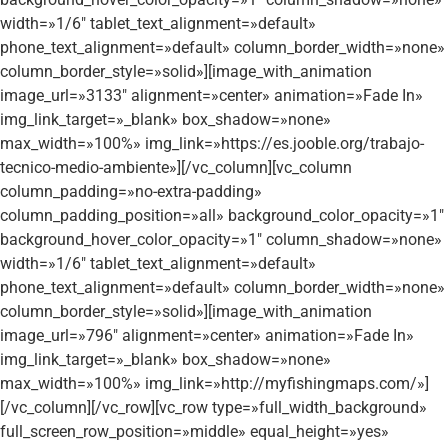
width=»1/6″ tablet_text_alignment=»default»
phone_text_alignment=»default» column_border_width=»none»
column_border_style=»solid»][image_with_animation
image_url=»3133″ alignment=»center» animation=»Fade In»
img_link_target=»_blank» box_shadow=»none»
max_width=»100%» img_link=»https://es.jooble.org/trabajo-
tecnico-medio-ambiente»][/vc_column][vc_column
column_padding=»no-extra-padding»
column_padding_position=»all» background_color_opacity=»1″
background_hover_color_opacity=»1″ column_shadow=»none»
width=»1/6″ tablet_text_alignment=»default»
phone_text_alignment=»default» column_border_width=»none»
column_border_style=»solid»][image_with_animation
image_url=»796″ alignment=»center» animation=»Fade In»
img_link_target=»_blank» box_shadow=»none»
max_width=»100%» img_link=»http://myfishingmaps.com/»]
[/vc_column][/vc_row][vc_row type=»full_width_background»
full_screen_row_position=»middle» equal_height=»yes»