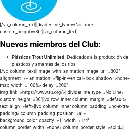
[/vc_column_text][divider line_type=»No Line»
custom_height=»30″][vc_column_text]
Nuevos miembros del Club:
Plásticos Trout Unlimited.
Dedicados a la producción de
plásticos y amantes de los ríos.
[/vc_column_text][image_with_animation image_url=»802″
alignment=»» animation=»flip-in-vertical» box_shadow=»none»
max_width=»100%» delay=»200″
img_link=»https://www.tu.org/»][divider line_type=»No Line»
custom_height=»30″][vc_row_inner column_margin=»default»
text_align=»left»][vc_column_inner column_padding=»no-extra-
padding» column_padding_position=»all»
background_color_opacity=»1″ width=»1/4″
column_border_width=»none» column_border_style=»solid»]