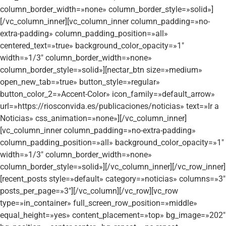
column_border_width=»none» column_border_style=»solid»]
[/vc_column_inner][vc_column_inner column_padding=»no-
extra-padding» column_padding_position=»all»
centered_text=»true» background_color_opacity=»1″
width=»1/3″ column_border_width=»none»
column_border_style=»solid»][nectar_btn size=»medium»
open_new_tab=»true» button_style=»regular»
button_color_2=»Accent-Color» icon_family=»default_arrow»
url=»https://riosconvida.es/publicaciones/noticias» text=»Ir a
Noticias» css_animation=»none»][/vc_column_inner]
[vc_column_inner column_padding=»no-extra-padding»
column_padding_position=»all» background_color_opacity=»1″
width=»1/3″ column_border_width=»none»
column_border_style=»solid»][/vc_column_inner][/vc_row_inner]
[recent_posts style=»default» category=»noticias» columns=»3″
posts_per_page=»3″][/vc_column][/vc_row][vc_row
type=»in_container» full_screen_row_position=»middle»
equal_height=»yes» content_placement=»top» bg_image=»202″