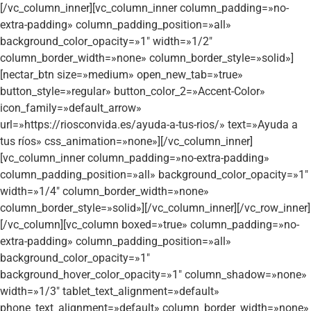
[/vc_column_inner][vc_column_inner column_padding=»no-
extra-padding» column_padding_position=»all»
background_color_opacity=»1″ width=»1/2″
column_border_width=»none» column_border_style=»solid»]
[nectar_btn size=»medium» open_new_tab=»true»
button_style=»regular» button_color_2=»Accent-Color»
icon_family=»default_arrow»
url=»https://riosconvida.es/ayuda-a-tus-rios/» text=»Ayuda a
tus ríos» css_animation=»none»][/vc_column_inner]
[vc_column_inner column_padding=»no-extra-padding»
column_padding_position=»all» background_color_opacity=»1″
width=»1/4″ column_border_width=»none»
column_border_style=»solid»][/vc_column_inner][/vc_row_inner]
[/vc_column][vc_column boxed=»true» column_padding=»no-
extra-padding» column_padding_position=»all»
background_color_opacity=»1″
background_hover_color_opacity=»1″ column_shadow=»none»
width=»1/3″ tablet_text_alignment=»default»
phone_text_alignment=»default» column_border_width=»none»