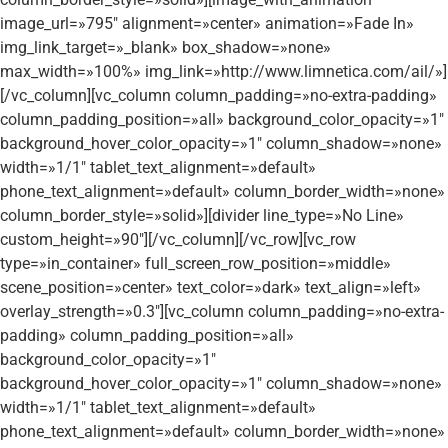
image_url=»795″ alignment=»center» animation=»Fade In»
img_link_target=»_blank» box_shadow=»none»
max_width=»100%» img_link=»http://www.limnetica.com/ail/»]
[/vc_column][vc_column column_padding=»no-extra-padding»
column_padding_position=»all» background_color_opacity=»1″
background_hover_color_opacity=»1″ column_shadow=»none»
width=»1/1″ tablet_text_alignment=»default»
phone_text_alignment=»default» column_border_width=»none»
column_border_style=»solid»][divider line_type=»No Line»
custom_height=»90″][/vc_column][/vc_row][vc_row
type=»in_container» full_screen_row_position=»middle»
scene_position=»center» text_color=»dark» text_align=»left»
overlay_strength=»0.3″][vc_column column_padding=»no-extra-
padding» column_padding_position=»all»
background_color_opacity=»1″
background_hover_color_opacity=»1″ column_shadow=»none»
width=»1/1″ tablet_text_alignment=»default»
phone_text_alignment=»default» column_border_width=»none»