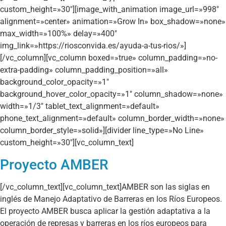
custom_height=»30″][image_with_animation image_url=»998″
alignment=»center» animation=»Grow In» box_shadow=»none»
max_width=»100%» delay=»400″
img_link=»https://riosconvida.es/ayuda-a-tus-rios/»]
[/vc_column][vc_column boxed=»true» column_padding=»no-
extra-padding» column_padding_position=»all»
background_color_opacity=»1″
background_hover_color_opacity=»1″ column_shadow=»none»
width=»1/3″ tablet_text_alignment=»default»
phone_text_alignment=»default» column_border_width=»none»
column_border_style=»solid»][divider line_type=»No Line»
custom_height=»30″][vc_column_text]
Proyecto AMBER
[/vc_column_text][vc_column_text]AMBER son las siglas en
inglés de Manejo Adaptativo de Barreras en los Ríos Europeos.
El proyecto AMBER busca aplicar la gestión adaptativa a la
operación de represas y barreras en los ríos europeos para