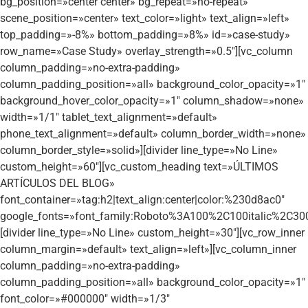
bg_position=»center center» bg_repeat=»no-repeat»
scene_position=»center» text_color=»light» text_align=»left»
top_padding=»-8%» bottom_padding=»8%» id=»case-study»
row_name=»Case Study» overlay_strength=»0.5″][vc_column
column_padding=»no-extra-padding»
column_padding_position=»all» background_color_opacity=»1″
background_hover_color_opacity=»1″ column_shadow=»none»
width=»1/1″ tablet_text_alignment=»default»
phone_text_alignment=»default» column_border_width=»none»
column_border_style=»solid»][divider line_type=»No Line»
custom_height=»60″][vc_custom_heading text=»ÚLTIMOS
ARTÍCULOS DEL BLOG»
font_container=»tag:h2|text_align:center|color:%230d8ac0″
google_fonts=»font_family:Roboto%3A100%2C100italic%2C30
[divider line_type=»No Line» custom_height=»30″][vc_row_inner
column_margin=»default» text_align=»left»][vc_column_inner
column_padding=»no-extra-padding»
column_padding_position=»all» background_color_opacity=»1″
font_color=»#000000″ width=»1/3″