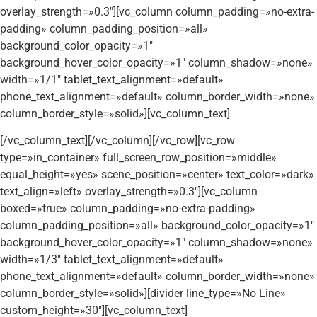
overlay_strength=»0.3″][vc_column column_padding=»no-extra-
padding» column_padding_position=»all»
background_color_opacity=»1″
background_hover_color_opacity=»1″ column_shadow=»none»
width=»1/1″ tablet_text_alignment=»default»
phone_text_alignment=»default» column_border_width=»none»
column_border_style=»solid»][vc_column_text]
[/vc_column_text][/vc_column][/vc_row][vc_row
type=»in_container» full_screen_row_position=»middle»
equal_height=»yes» scene_position=»center» text_color=»dark»
text_align=»left» overlay_strength=»0.3″][vc_column
boxed=»true» column_padding=»no-extra-padding»
column_padding_position=»all» background_color_opacity=»1″
background_hover_color_opacity=»1″ column_shadow=»none»
width=»1/3″ tablet_text_alignment=»default»
phone_text_alignment=»default» column_border_width=»none»
column_border_style=»solid»][divider line_type=»No Line»
custom_height=»30″][vc_column_text]