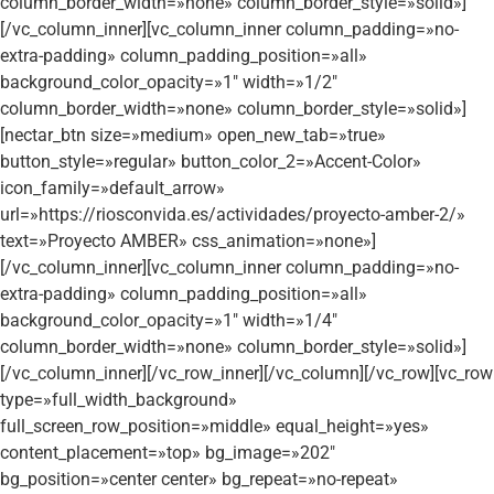
column_border_width=»none» column_border_style=»solid»]
[/vc_column_inner][vc_column_inner column_padding=»no-
extra-padding» column_padding_position=»all»
background_color_opacity=»1″ width=»1/2″
column_border_width=»none» column_border_style=»solid»]
[nectar_btn size=»medium» open_new_tab=»true»
button_style=»regular» button_color_2=»Accent-Color»
icon_family=»default_arrow»
url=»https://riosconvida.es/actividades/proyecto-amber-2/»
text=»Proyecto AMBER» css_animation=»none»]
[/vc_column_inner][vc_column_inner column_padding=»no-
extra-padding» column_padding_position=»all»
background_color_opacity=»1″ width=»1/4″
column_border_width=»none» column_border_style=»solid»]
[/vc_column_inner][/vc_row_inner][/vc_column][/vc_row][vc_row
type=»full_width_background»
full_screen_row_position=»middle» equal_height=»yes»
content_placement=»top» bg_image=»202″
bg_position=»center center» bg_repeat=»no-repeat»