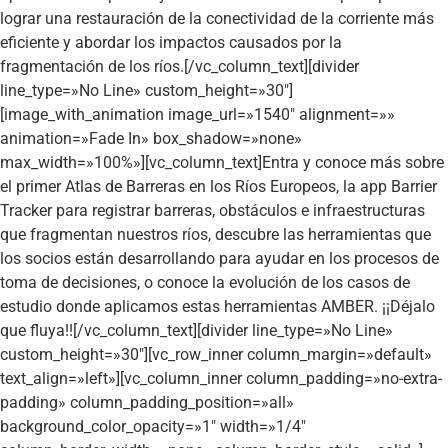
lograr una restauración de la conectividad de la corriente más
eficiente y abordar los impactos causados por la
fragmentación de los ríos.[/vc_column_text][divider
line_type=»No Line» custom_height=»30″]
[image_with_animation image_url=»1540″ alignment=»»
animation=»Fade In» box_shadow=»none»
max_width=»100%»][vc_column_text]Entra y conoce más sobre
el primer Atlas de Barreras en los Ríos Europeos, la app Barrier
Tracker para registrar barreras, obstáculos e infraestructuras
que fragmentan nuestros ríos, descubre las herramientas que
los socios están desarrollando para ayudar en los procesos de
toma de decisiones, o conoce la evolución de los casos de
estudio donde aplicamos estas herramientas AMBER. ¡¡Déjalo
que fluya!![/vc_column_text][divider line_type=»No Line»
custom_height=»30″][vc_row_inner column_margin=»default»
text_align=»left»][vc_column_inner column_padding=»no-extra-
padding» column_padding_position=»all»
background_color_opacity=»1″ width=»1/4″