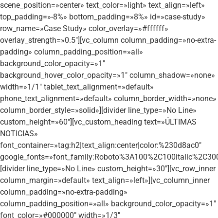
scene_position=»center» text_color=»light» text_align=»left»
top_padding=»-8%» bottom_padding=»8%» id=»case-study»
row_name=»Case Study» color_overlay=»#ffffff»
overlay_strength=»0.5″][vc_column column_padding=»no-extra-
padding» column_padding_position=»all»
background_color_opacity=»1″
background_hover_color_opacity=»1″ column_shadow=»none»
width=»1/1″ tablet_text_alignment=»default»
phone_text_alignment=»default» column_border_width=»none»
column_border_style=»solid»][divider line_type=»No Line»
custom_height=»60″][vc_custom_heading text=»ÚLTIMAS
NOTICIAS»
font_container=»tag:h2|text_align:center|color:%230d8ac0″
google_fonts=»font_family:Roboto%3A100%2C100italic%2C30
[divider line_type=»No Line» custom_height=»30″][vc_row_inner
column_margin=»default» text_align=»left»][vc_column_inner
column_padding=»no-extra-padding»
column_padding_position=»all» background_color_opacity=»1″
font_color=»#000000″ width=»1/3″