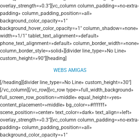
overlay_strength=»0.3″][vc_column column_padding=»no-extra-
padding» column_padding_position=»all»
background_color_opacity=»1″
background_hover_color_opacity=»1″ column_shadow=»none»
width=»1/1″ tablet_text_alignment=»default»
phone_text_alignment=»default» column_border_width=»none»
column_border_style=»solid»][divider line_type=»No Line»
custom_height=»90″][heading]
WEBS AMIGAS
[/heading][divider line_type=»No Line» custom_height=»30″]
[/vc_column][/vc_row][vc_row type=»full_width_background»
full_screen_row_position=»middle» equal_height=»yes»
content_placement=»middle» bg_color=»#ffffff»
scene_position=»center» text_color=»dark» text_align=»left»
overlay_strength=»0.3″][vc_column column_padding=»no-extra-
padding» column_padding_position=»all»
background_color_opacity=»1″