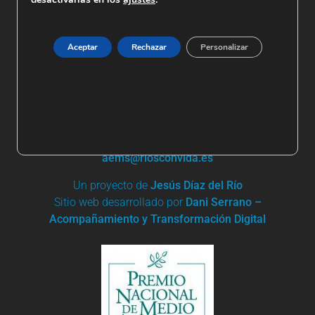
Aceptar
Rechazar
Personalizar
+ 34 91 861 03 95 | +34 685 744 919
Apartado de Correos nº 19
28680 San Martín de Valdeiglesias
aems@riosconvida.es
Un proyecto de
Jesús Díaz del Río
Sitio web desarrollado por
Dani Serrano –
Acompañamiento y Transformación Digital