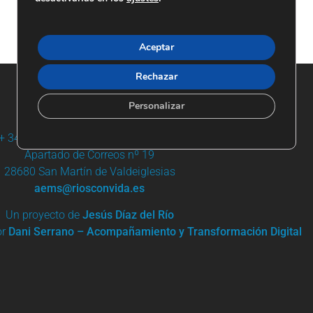
Aceptar
Rechazar
Personalizar
+ 34 91 861 03 95 | +34 685 744 919
Apartado de Correos nº 19
28680 San Martín de Valdeiglesias
aems@riosconvida.es
Un proyecto de
Jesús Díaz del Río
or
Dani Serrano – Acompañamiento y Transformación Digital