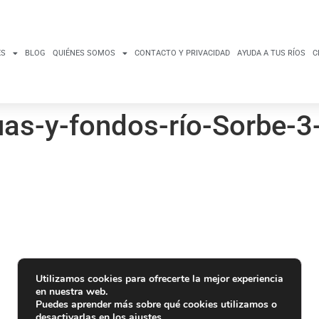
ES
BLOG
QUIÉNES SOMOS
CONTACTO Y PRIVACIDAD
AYUDA A TUS RÍOS
C
as-y-fondos-río-Sorbe-3
Utilizamos cookies para ofrecerte la mejor experiencia
en nuestra web.
Puedes aprender más sobre qué cookies utilizamos o
desactivarlas en los
ajustes
.