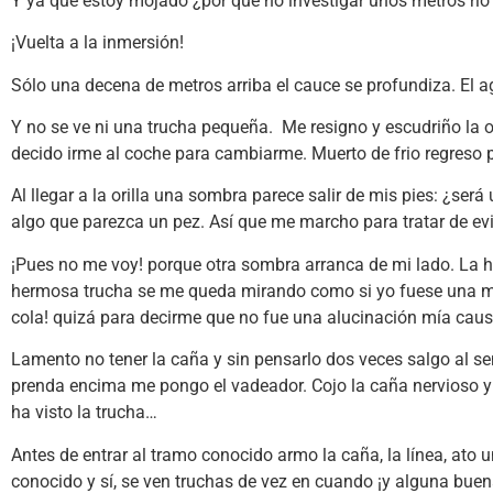
Y ya que estoy mojado ¿por qué no investigar unos metros río a
¡Vuelta a la inmersión!
Sólo una decena de metros arriba el cauce se profundiza. El ag
Y no se ve ni una trucha pequeña. Me resigno y escudriño la 
decido irme al coche para cambiarme. Muerto de frio regreso p
Al llegar a la orilla una sombra parece salir de mis pies: ¿se
algo que parezca un pez. Así que me marcho para tratar de ev
¡Pues no me voy! porque otra sombra arranca de mi lado. La h
hermosa trucha se me queda mirando como si yo fuese una mosc
cola! quizá para decirme que no fue una alucinación mía causa
Lamento no tener la caña y sin pensarlo dos veces salgo al send
prenda encima me pongo el vadeador. Cojo la caña nervioso y
ha visto la trucha…
Antes de entrar al tramo conocido armo la caña, la línea, ato
conocido y sí, se ven truchas de vez en cuando ¡y alguna buena