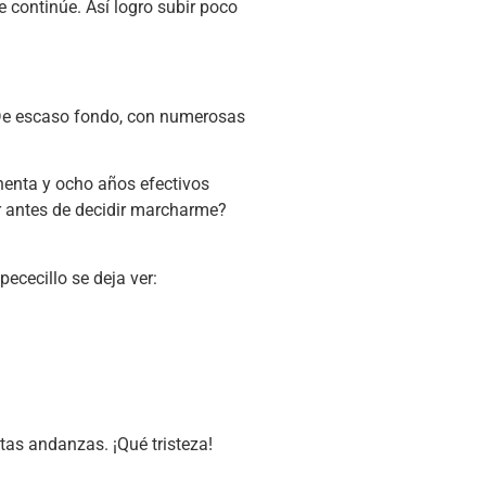
 continúe. Así logro subir poco
 De escaso fondo, con numerosas
henta y ocho años efectivos
r antes de decidir marcharme?
ececillo se deja ver:
tas andanzas. ¡Qué tristeza!