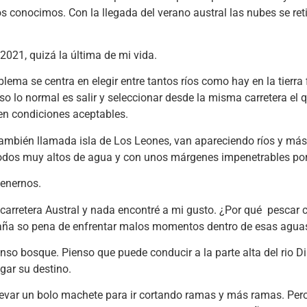
os conocimos. Con la llegada del verano austral las nubes se re
 2021, quizá la última de mi vida.
ema se centra en elegir entre tantos ríos como hay en la tierra 
lo normal es salir y seleccionar desde la misma carretera el q
 en condiciones aceptables.
ambién llamada isla de Los Leones, van apareciendo ríos y más rí
dos muy altos de agua y con unos márgenes impenetrables por e
tenernos.
carretera Austral y nada encontré a mi gusto. ¿Por qué pescar
aña so pena de enfrentar malos momentos dentro de esas aguas
nso bosque. Pienso que puede conducir a la parte alta del rio Di
gar su destino.
llevar un bolo machete para ir cortando ramas y más ramas. Pe