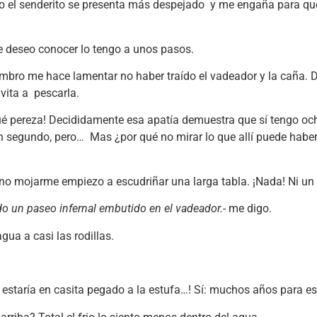
o el senderito se presenta más despejado y me engaña para que
ue deseo conocer lo tengo a unos pasos.
mbro me hace lamentar no haber traído el vadeador y la caña.
vita a pescarla.
ué pereza! Decididamente esa apatía demuestra que sí tengo oc
n segundo, pero… Mas ¿por qué no mirar lo que allí puede habe
no mojarme empiezo a escudriñar una larga tabla. ¡Nada! Ni un p
o un paseo infernal embutido en el vadeador.-
me digo.
gua a casi las rodillas.
estaría en casita pegado a la estufa…! Sí: muchos años para es