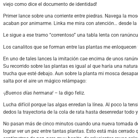
viejo como dice el documento de identidad!
Primer lance sobre una corriente entre piedras. Navega la m
acaban por animarme. Linka me mira con atención… desde la o
Le sigue a ese tramo “correntoso” una tabla lenta con ranúncu
Los canalitos que se forman entre las plantas me enloquecen
En uno de tales lances la imitación cae encima de unos ranúncu
Su recorrido sobre las plantas es igual al que haría una natur
trucha que esté debajo. Aun sobre la planta mi mosca desapare
salta por el aire un mágico relámpago:
-¡Buenos días hermana! –
la digo feliz
.
Lucha difícil porque las algas enredan la línea. Al poco la te
dedos la trayectoria de la cola de rata hasta desenredar todo 
No pasan más de cinco minutos cuando una nueva tomada de b
lograr ver un pez entre tantas plantas. Esto está más cerrado