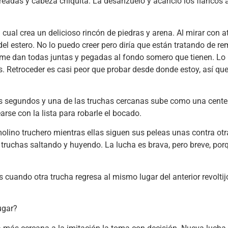
readas y cabeza chiquita. La desanzuelo y acaricio los flancos a
 el cual crea un delicioso rincón de piedras y arena. Al mirar con 
el estero. No lo puedo creer pero diría que están tratando de r
e me dan todas juntas y pegadas al fondo somero que tienen. 
s. Retroceder es casi peor que probar desde donde estoy, así qu
 segundos y una de las truchas cercanas sube como una cente
rse con la lista para robarle el bocado.
lino truchero mientras ellas siguen sus peleas unas contra otra
truchas saltando y huyendo. La lucha es brava, pero breve, porqu
uando otra trucha regresa al mismo lugar del anterior revoltij
ugar?