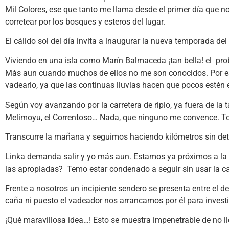
Mil Colores, ese que tanto me llama desde el primer día que n
corretear por los bosques y esteros del lugar.
El cálido sol del día invita a inaugurar la nueva temporada del
Viviendo en una isla como Marín Balmaceda ¡tan bella! el probl
Más aun cuando muchos de ellos no me son conocidos. Por eso 
vadearlo, ya que las continuas lluvias hacen que pocos estén
Según voy avanzando por la carretera de ripio, ya fuera de la t
Melimoyu, el Correntoso… Nada, que ninguno me convence. To
Transcurre la mañana y seguimos haciendo kilómetros sin de
Linka demanda salir y yo más aun. Estamos ya próximos a la 
las apropiadas? Temo estar condenado a seguir sin usar la c
Frente a nosotros un incipiente sendero se presenta entre el de
caña ni puesto el vadeador nos arrancamos por él para investi
¡Qué maravillosa idea…! Esto se muestra impenetrable de no 