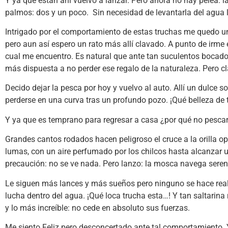
Y ya que están ahí vuelvo a lanzar. Pero ahora no hay pelea: 
palmos: dos y un poco. Sin necesidad de levantarla del agua 
Intrigado por el comportamiento de estas truchas me quedo un 
pero aun así espero un rato más allí clavado. A punto de irme 
cual me encuentro. Es natural que ante tan suculentos bocado
más dispuesta a no perder ese regalo de la naturaleza. Pero 
Decido dejar la pesca por hoy y vuelvo al auto. Allí un dulce
perderse en una curva tras un profundo pozo. ¡Qué belleza de 
Y ya que es temprano para regresar a casa ¿por qué no pescar
Grandes cantos rodados hacen peligroso el cruce a la orilla o
lumas, con un aire perfumado por los chilcos hasta alcanzar 
precaución: no se ve nada. Pero lanzo: la mosca navega sere
Le siguen más lances y más sueños pero ninguno se hace real
lucha dentro del agua. ¡Qué loca trucha esta…! Y tan saltarina
y lo más increíble: no cede en absoluto sus fuerzas.
Me siento Feliz pero desconcertado ante tal comportamiento. 