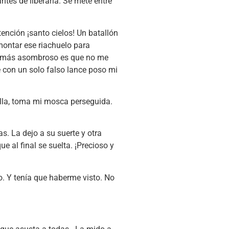
ntes de liberarla. Se mete entre
atención ¡santo cielos! Un batallón
emontar ese riachuelo para
Lo más asombroso es que no me
e con un solo falso lance poso mi
lla, toma mi mosca perseguida.
s. La dejo a su suerte y otra
e al final se suelta. ¡Precioso y
o. Y tenía que haberme visto. No