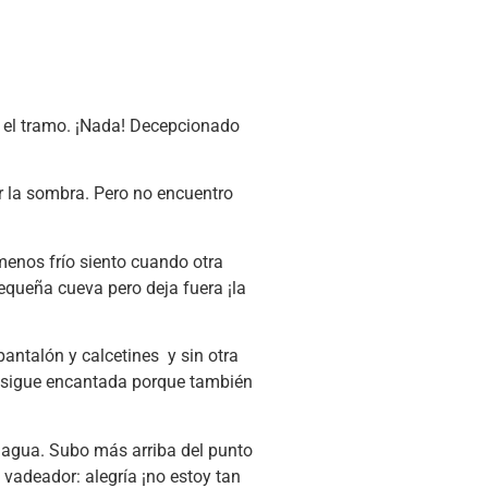
o el tramo. ¡Nada! Decepcionado
or la sombra. Pero no encuentro
menos frío siento cuando otra
equeña cueva pero deja fuera ¡la
pantalón y calcetines y sin otra
e sigue encantada porque también
l agua. Subo más arriba del punto
 vadeador: alegría ¡no estoy tan