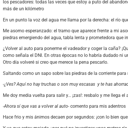
los pescadores: todas las veces que estoy a puto del abandon
más de un kilómetro
En un punto la voz del agua me llama por la derecha: el río q
Me asomo esperanzado: el tramo que aparece frente a mi aso
piedras emergiendo del agua, tabla lenta y prometedora que in
¿Volver al auto para ponerme el vadeador y coger la caña? ¡Q
como señala el DNI. En otras épocas no lo habría dudado ni u
Otro día volveré si creo que merece la pena pescarlo.
Saltando como un sapo sobre las piedras de la corriente para 
-¿Ves? Aquí no hay truchas o son muy escasas y te has ahorrad
Me doy media vuelta para salir y… ¡zas!: resbalo y me llega el a
-Ahora sí que vas a volver al auto-
comento para mis adentros
Hace frio y mis ánimos decaen por segundos: ¡con lo bien que 