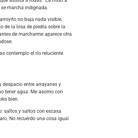
a que asusta a todas. La mido a
a se marcha indignada.
rroyito no baja nada visible,
o de la losa de piedra sobre la
e antes de marcharme aparece otra
ndose.
s contemplo el río reluciente
y despacio entre arrayanes y
e no tener agua. Me asomo con
céis bien.
 saltos y saltos con escasa
jaro. No recuerdo una cosa igual