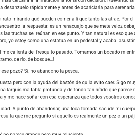
la más cercana a la imitación la toma con decisión. Nueva luch
la desanzuelo rápidamente y antes de acariciarla para serenarl
rato mirando qué pueden comer allí que tanto las atrae. Por el a
encuentro la respuesta: es un renacuajo que se mete veloz debaj
s las truchas se reúnan en ese punto. Y tan natural es eso qu
claro, yo estoy como una estatua en un pedestal y acaba asustá
 sol me calienta del fresquito pasado. Tomamos un bocado mientra
tramo, de río, de bosque…!
 ese pozo? Sí, no abandono la pesca.
puesta pero con la ayuda del bastón de quila evito caer. Sigo mu
una larguísima tabla profunda y de fondo tan nítido que parec
na y me hace soñar con esa esperanza que todos vosotros cono
idad. A punto de abandonar, una loca tomada sacude mi cuerpo:
 resulta que me pregunto si aquello es realmente un pez o un pá
Y no parece grande pero muy reluciente.