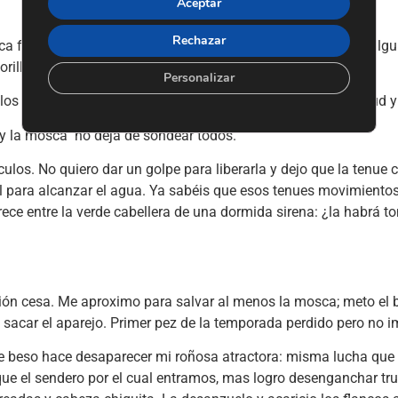
Aceptar
Rechazar
osca flotando muy alta, mas no hay respuesta. Más lances y al
rilla.
Personalizar
los en flor. Me vienen a la memoria el río Ucero de mi juventu
 y la mosca no deja de sondear todos.
los. No quiero dar un golpe para liberarla y dejo que la tenue co
al para alcanzar el agua. Ya sabéis que esos tenues movimientos 
ce entre la verde cabellera de una dormida sirena: ¿la habrá t
nsión cesa. Me aproximo para salvar al menos la mosca; meto el 
y sacar el aparejo. Primer pez de la temporada perdido pero no i
eso hace desaparecer mi roñosa atractora: misma lucha que la
 que el sendero por el cual entramos, mas logro desenganchar tru