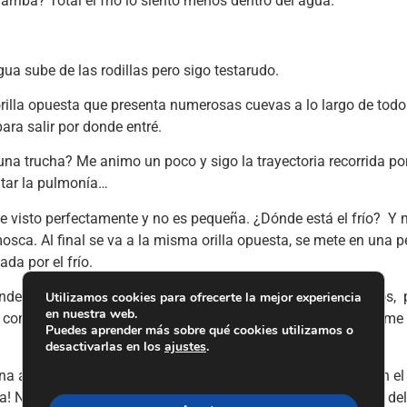
rriba? Total el frio lo siento menos dentro del agua.
ua sube de las rodillas pero sigo testarudo.
orilla opuesta que presenta numerosas cuevas a lo largo de tod
ara salir por donde entré.
rá una trucha? Me animo un poco y sigo la trayectoria recorrida p
itar la pulmonía…
e visto perfectamente y no es pequeña. ¿Dónde está el frío? Y 
a. Al final se va a la misma orilla opuesta, se mete en una p
da por el frío.
ero por el cual entré derechito al auto. Allí me quito zapatos, 
Utilizamos cookies para ofrecerte la mejor experiencia
en nuestra web.
 como un cohete regreso por el impenetrable sendero. Linka m
Puedes aprender más sobre qué cookies utilizamos o
desactivarlas en los
ajustes
.
 una atractora en anzuelo del 16 algo roñoso y me zambullo en e
! No siento el frío del agua que penetra por algún pinchazo del