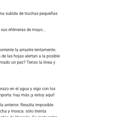
guna subida de truchas pequeñas
d y sus efémeras de mayo…
rriente la arrastre lentamente.
de las hojas alertan a la posible
omado un pez? Tenso la línea y
brazo en el agua y sigo con los
mporta: hay más ¡y estoy aquí!
 anterior. Resulta imposible
cha y mosca: sólo treinta