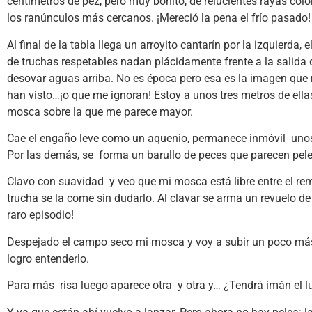
centímetros de pez, pero muy bonito, de relucientes rayas colo
los ranúnculos más cercanos. ¡Mereció la pena el frío pasado!
Al final de la tabla llega un arroyito cantarín por la izquierda,
de truchas respetables nadan plácidamente frente a la salida d
desovar aguas arriba. No es época pero esa es la imagen qu
han visto…¡o que me ignoran! Estoy a unos tres metros de ella
mosca sobre la que me parece mayor.
Cae el engaño leve como un aquenio, permanece inmóvil unos
Por las demás, se forma un barullo de peces que parecen pelea
Clavo con suavidad y veo que mi mosca está libre entre el remo
trucha se la come sin dudarlo. Al clavar se arma un revuelo de 
raro episodio!
Despejado el campo seco mi mosca y voy a subir un poco más c
logro entenderlo.
Para más risa luego aparece otra y otra y… ¿Tendrá imán el l