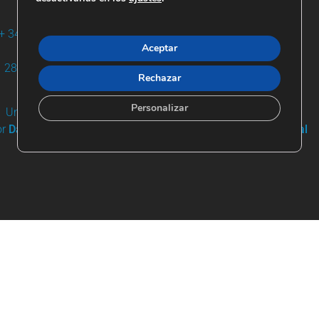
+ 34 91 861 03 95 | +34 685 744 919
Aceptar
Apartado de Correos nº 19
28680 San Martín de Valdeiglesias
Rechazar
aems@riosconvida.es
Personalizar
Un proyecto de
Jesús Díaz del Río
or
Dani Serrano – Acompañamiento y Transformación Digital