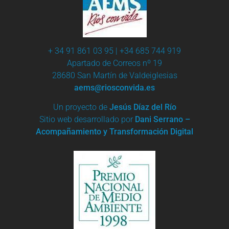
+ 34 91 861 03 95 | +34 685 744 919
Apartado de Correos nº 19
28680 San Martín de Valdeiglesias
aems@riosconvida.es
Un proyecto de
Jesús Díaz del Río
Sitio web desarrollado por
Dani Serrano –
Acompañamiento y Transformación Digital