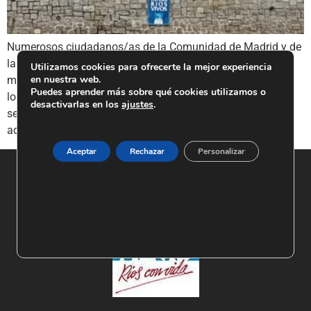
Numerosos ciudadanos/as de la Comunidad de Madrid y de
la ribera del Tajo hemos manifestado hoy domingo 27 de
Utilizamos cookies para ofrecerte la mejor experiencia
en nuestra web.
marzo nuestro rechazo a la situación por la que atraviesan
Puedes aprender más sobre qué cookies utilizamos o
los ríos madrileños y el río Tajo. Los ecosistemas fluviales
desactivarlas en los
ajustes
.
se han convertido en cauces sin apenas vida sin que las
administraciones responsables de la conservación […]
Aceptar
Rechazar
Personalizar