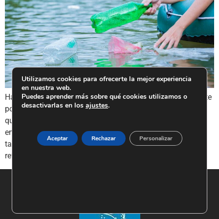
Utilizamos cookies para ofrecerte la mejor experiencia
en nuestra web.
Puedes aprender más sobre qué cookies utilizamos o
Hay un momento que no se olvida. Suele llegar al agacharte
desactivarlas en los
ajustes
.
por primera vez, levantar una piedra del fondo y descubrir
que hay vida. O al sacar una bolsa de plástico enredada
entre juncos y darte cuenta de que esa acción tan simple,
Aceptar
Rechazar
Personalizar
tan concreta, ya ha marcado una diferencia. A eso nos
referimos cuando […]