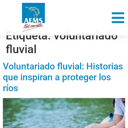
Etiqueta:
voluntariado
fluvial
Voluntariado fluvial: Historias
que inspiran a proteger los
ríos