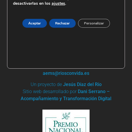
desactivarlas en los
ajustes
.
Aceptar
Rechazar
Personalizar
+ 34 91 861 03 95 | +34 685 744 919
Apartado de Correos nº 19
28680 San Martín de Valdeiglesias
aems@riosconvida.es
Un proyecto de
Jesús Díaz del Río
Sitio web desarrollado por
Dani Serrano –
Acompañamiento y Transformación Digital