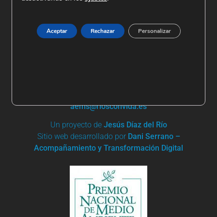
Aceptar
Rechazar
Personalizar
+ 34 91 861 03 95 | +34 685 744 919
Apartado de Correos nº 19
28680 San Martín de Valdeiglesias
aems@riosconvida.es
Un proyecto de
Jesús Díaz del Río
Sitio web desarrollado por
Dani Serrano –
Acompañamiento y Transformación Digital