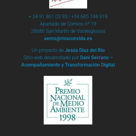
+ 34 91 861 03 95 | +34 685 744 919
Apartado de Correos nº 19
28680 San Martín de Valdeiglesias
aems@riosconvida.es
Un proyecto de
Jesús Díaz del Río
Sitio web desarrollado por
Dani Serrano –
Acompañamiento y Transformación Digital