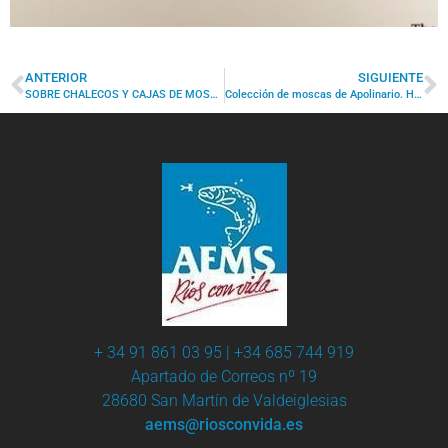
ANTERIOR
SIGUIENTE
SOBRE CHALECOS Y CAJAS DE MOSCAS PARA PESCAR TRUCHAS: TODO DENTRO DE UN ORDEN
Colección de moscas de Apolinario. Historia y desarrollo
+ 34 91 861 03 95 | +34 685 744 919
Apartado de Correos nº 19
28680 San Martín de Valdeiglesias
aems@riosconvida.es