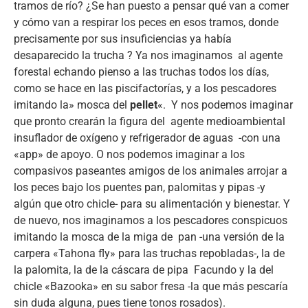
tramos de río? ¿Se han puesto a pensar qué van a comer
y cómo van a respirar los peces en esos tramos, donde
precisamente por sus insuficiencias ya había
desaparecido la trucha ? Ya nos imaginamos al agente
forestal echando pienso a las truchas todos los días,
como se hace en las piscifactorías, y a los pescadores
imitando la» mosca del
pellet
«. Y nos podemos imaginar
que pronto crearán la figura del agente medioambiental
insuflador de oxígeno y refrigerador de aguas -con una
«app» de apoyo. O nos podemos imaginar a los
compasivos paseantes amigos de los animales arrojar a
los peces bajo los puentes pan, palomitas y pipas -y
algún que otro chicle- para su alimentación y bienestar. Y
de nuevo, nos imaginamos a los pescadores conspicuos
imitando la mosca de la miga de pan -una versión de la
carpera «Tahona fly» para las truchas repobladas-, la de
la palomita, la de la cáscara de pipa Facundo y la del
chicle «Bazooka» en su sabor fresa -la que más pescaría
sin duda alguna, pues tiene tonos rosados).