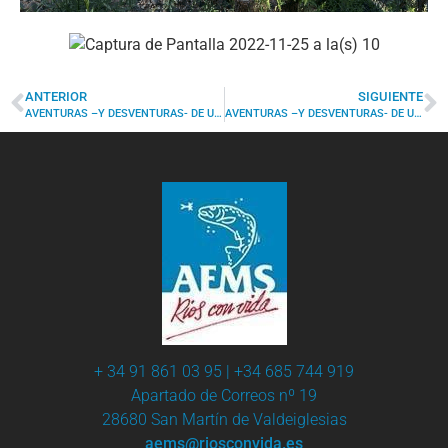
ANTERIOR
SIGUIENTE
AVENTURAS –Y DESVENTURAS- DE UN PESCADOR DE RÍO… EN EL MAR (I) por José Ramón Rodríguez
AVENTURAS –Y DESVENTURAS- DE UN PESCADOR DE RÍO… EN EL MAR (II): LUBINAS «ON THE ROCKS»
+ 34 91 861 03 95 | +34 685 744 919
Apartado de Correos nº 19
28680 San Martín de Valdeiglesias
aems@riosconvida.es