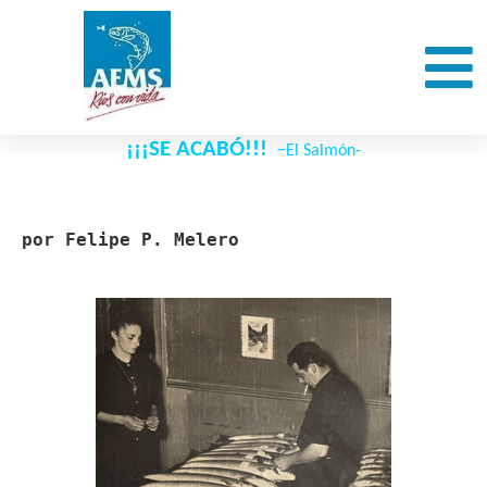
¡¡¡SE ACABÓ!!!
–
El Salmón-
por Felipe P. Melero