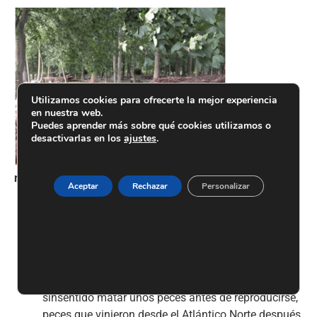
Utilizamos cookies para ofrecerte la mejor experiencia
en nuestra web.
Puedes aprender más sobre qué cookies utilizamos o
desactivarlas en los
ajustes
.
Área
recreativa. Consecuencia de la tala del bosque de ribera
Aceptar
Rechazar
Personalizar
–
La contaminación
, aún presente a pesar de las
depuradoras.
–
La pesca deportiva
, que elimina a los ejemplares
genéticamente más valiosos. No deja de ser un
sinsentido matar unos peces antes de reproducirse,
peces que vinieron desde el Atlántico Norte después